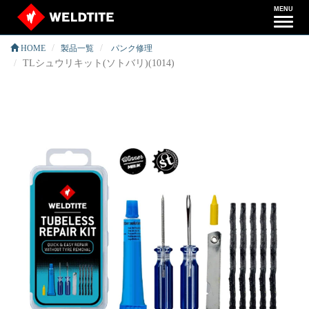
MENU
ナ
ビ
HOME
製品一覧
パンク修理
ゲ
TLシュウリキット(ソトバリ)(1014)
ー
シ
ョ
ン