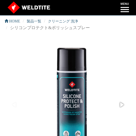
MENU
ナ
ビ
HOME
製品一覧
クリーニング 洗浄
ゲ
シリコンプロテクト&ポリッシュスプレー
ー
シ
ョ
ン