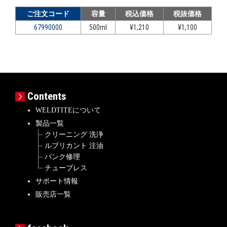
ご注文コード
容量
税込価格
税抜価格
67990000
500ml
¥1,210
¥1,100
Contents
WELDTITEについて
製品一覧
クリーニング 洗浄
ルブリカント 注油
パンク修理
チューブレス
サポート情報
販売店一覧